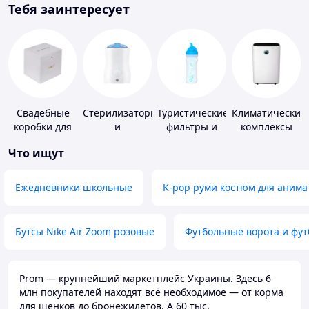
Тебя заинтересует
Свадебные
Стерилизаторы
Туристические
Климатические
коробки для
и
фильтры и
комплексы
денег
подогреватели
таблетки для
Что ищут
для детского
питьевой
питания
воды
Ежедневники школьные
K-pop руми костюм для анима
Бутсы Nike Air Zoom розовые
Футбольные ворота и фу
Prom — крупнейший маркетплейс Украины. Здесь 6
млн покупателей находят всё необходимое — от корма
для щенков до бронежилетов. А 60 тыс.