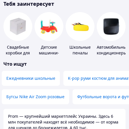
Тебя заинтересует
Свадебные
Детские
Школьные
Автомобильные
коробки для
машинки-
пеналы
кондиционеры
денег
каталки
Что ищут
Ежедневники школьные
K-pop руми костюм для анима
Бутсы Nike Air Zoom розовые
Футбольные ворота и фу
Prom — крупнейший маркетплейс Украины. Здесь 6
млн покупателей находят всё необходимое — от корма
для щенков до бронежилетов. А 60 тыс.