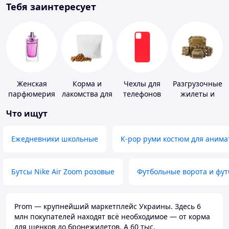
Тебя заинтересует
Женская
Корма и
Чехлы для
Разгрузочные
парфюмерия
лакомства для
телефонов
жилеты и
домашних
плитоноски
Что ищут
животных и
без плит
птиц
Ежедневники школьные
K-pop руми костюм для анима
Бутсы Nike Air Zoom розовые
Футбольные ворота и фу
Prom — крупнейший маркетплейс Украины. Здесь 6
млн покупателей находят всё необходимое — от корма
для щенков до бронежилетов. А 60 тыс.