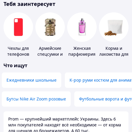
Тебя заинтересует
Чехлы для
Армейские
Женская
Корма и
телефонов
спецсумки и
парфюмерия
лакомства для
рюкзаки
домашних
Что ищут
животных и
птиц
Ежедневники школьные
K-pop руми костюм для анима
Бутсы Nike Air Zoom розовые
Футбольные ворота и фу
Prom — крупнейший маркетплейс Украины. Здесь 6
млн покупателей находят всё необходимое — от корма
для щенков до бронежилетов. А 60 тыс.