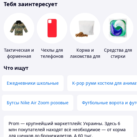
Тебя заинтересует
Тактическая и
Чехлы для
Корма и
Средства для
форменная
телефонов
лакомства для
стирки
одежда
домашних
Что ищут
животных и
птиц
Ежедневники школьные
K-pop руми костюм для анима
Бутсы Nike Air Zoom розовые
Футбольные ворота и фу
Prom — крупнейший маркетплейс Украины. Здесь 6
млн покупателей находят всё необходимое — от корма
для щенков до бронежилетов. А 60 тыс.