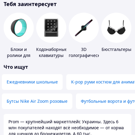
Тебя заинтересует
Блоки и
Кодонаборные
3D
Бюстгальтеры
ролики для
клавиатуры
голографические
йоги
устройства
Что ищут
Ежедневники школьные
K-pop руми костюм для анима
Бутсы Nike Air Zoom розовые
Футбольные ворота и фу
Prom — крупнейший маркетплейс Украины. Здесь 6
млн покупателей находят всё необходимое — от корма
для щенков до бронежилетов. А 60 тыс.