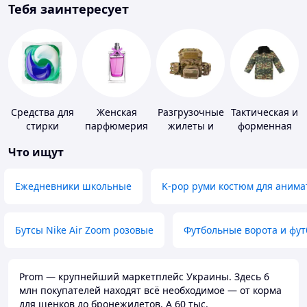
Тебя заинтересует
Средства для
Женская
Разгрузочные
Тактическая и
стирки
парфюмерия
жилеты и
форменная
плитоноски
одежда
Что ищут
без плит
Ежедневники школьные
K-pop руми костюм для анима
Бутсы Nike Air Zoom розовые
Футбольные ворота и фу
Prom — крупнейший маркетплейс Украины. Здесь 6
млн покупателей находят всё необходимое — от корма
для щенков до бронежилетов. А 60 тыс.