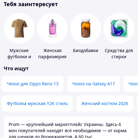
Тебя заинтересует
Мужские
Женская
Биодобавки
Средства для
футболки и
парфюмерия
стирки
майки
Что ищут
Чехол для Oppo Reno 13
Чохол на Galaxy A17
Чехо
Футболка мужская Y2K стиль
Женский костюм 2026
Prom — крупнейший маркетплейс Украины. Здесь 6
млн покупателей находят всё необходимое — от корма
для щенков до бронежилетов. А 60 тыс.