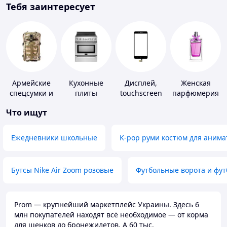
Тебя заинтересует
Армейские
Кухонные
Дисплей,
Женская
спецсумки и
плиты
touchscreen
парфюмерия
рюкзаки
для
Что ищут
телефонов
Ежедневники школьные
K-pop руми костюм для анима
Бутсы Nike Air Zoom розовые
Футбольные ворота и фу
Prom — крупнейший маркетплейс Украины. Здесь 6
млн покупателей находят всё необходимое — от корма
для щенков до бронежилетов. А 60 тыс.