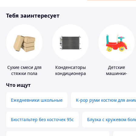
Материалы для ремонта
Тебя заинтересует
Спорт и отдых
Сухие смеси для
Конденсаторы
Детские
стяжки пола
кондиционера
машинки-
каталки
Что ищут
Ежедневники школьные
K-pop руми костюм для ани
Бюстгальтер без косточек 95с
Блузка с кружевом бо