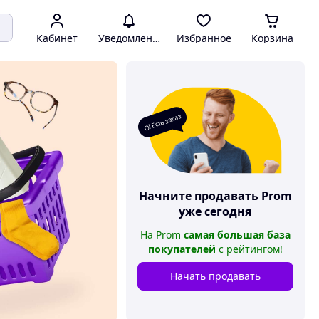
Кабинет
Уведомления
Избранное
Корзина
О! Есть заказ
Начните продавать
Prom
уже сегодня
На
Prom
самая большая база
покупателей
с рейтингом
!
Начать продавать