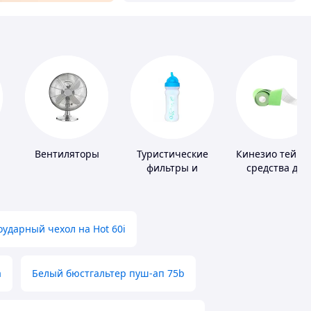
Вентиляторы
Туристические
Кинезио тейпы
фильтры и
средства для
таблетки для
тейпировани
питьевой воды
ударный чехол на Hot 60i
а
Белый бюстгальтер пуш-ап 75b