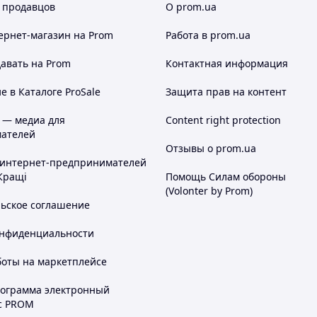
 продавцов
О prom.ua
ернет-магазин
на Prom
Работа в prom.ua
авать на Prom
Контактная информация
 в Каталоге ProSale
Защита прав на контент
 — медиа для
Content right protection
ателей
Отзывы о prom.ua
 интернет-предпринимателей
Кращі
Помощь Силам обороны
(Volonter by Prom)
льское соглашение
онфиденциальности
боты на маркетплейсе
рограмма электронный
с PROM