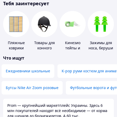
Тебя заинтересует
Пляжные
Товары для
Кинезио
Зажимы для
коврики
конного
тейпы и
носа, беруши
спорта
средства для
для плавания
Что ищут
тейпирования
Ежедневники школьные
K-pop руми костюм для анима
Бутсы Nike Air Zoom розовые
Футбольные ворота и фу
Prom — крупнейший маркетплейс Украины. Здесь 6
млн покупателей находят всё необходимое — от корма
для щенков до бронежилетов. А 60 тыс.