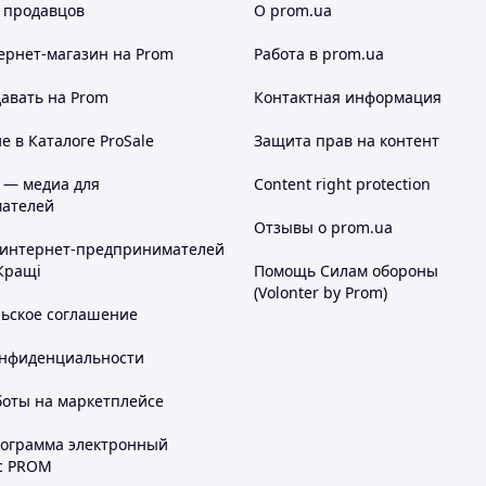
 продавцов
О prom.ua
ернет-магазин
на Prom
Работа в prom.ua
авать на Prom
Контактная информация
 в Каталоге ProSale
Защита прав на контент
 — медиа для
Content right protection
ателей
Отзывы о prom.ua
 интернет-предпринимателей
Кращі
Помощь Силам обороны
(Volonter by Prom)
льское соглашение
онфиденциальности
боты на маркетплейсе
рограмма электронный
с PROM