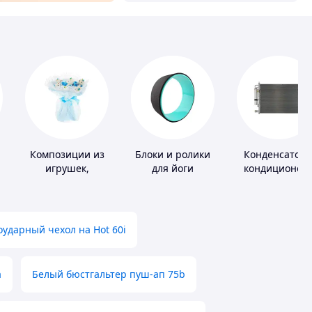
Композиции из
Блоки и ролики
Конденсатор
игрушек,
для йоги
кондиционер
одежды,
подгузников
ударный чехол на Hot 60i
а
Белый бюстгальтер пуш-ап 75b