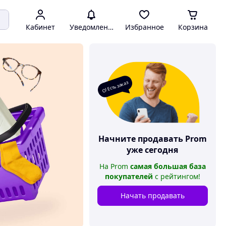
Кабинет
Уведомления
Избранное
Корзина
О! Есть заказ
Начните продавать
Prom
уже сегодня
На
Prom
самая большая база
покупателей
с рейтингом
!
Начать продавать