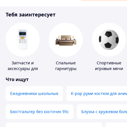
Материалы для ремонта
Тебя заинтересует
Спорт и отдых
Запчасти и
Спальные
Спортивные
аксессуары для
гарнитуры
игровые мячи
бытовых
Что ищут
кондиционеров
Ежедневники школьные
K-pop руми костюм для ани
Бюстгальтер без косточек 95с
Блузка с кружевом бо