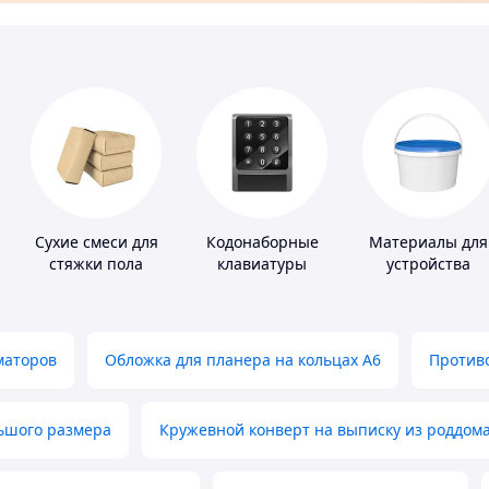
Сухие смеси для
Кодонаборные
Материалы для
стяжки пола
клавиатуры
устройства
полимерных
полов
маторов
Обложка для планера на кольцах А6
Противо
льшого размера
Кружевной конверт на выписку из роддом