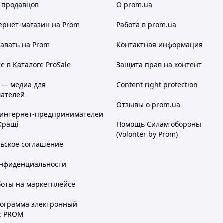
 продавцов
О prom.ua
ернет-магазин
на Prom
Работа в prom.ua
авать на Prom
Контактная информация
 в Каталоге ProSale
Защита прав на контент
 — медиа для
Content right protection
ателей
Отзывы о prom.ua
 интернет-предпринимателей
Кращі
Помощь Силам обороны
(Volonter by Prom)
льское соглашение
онфиденциальности
боты на маркетплейсе
рограмма электронный
с PROM