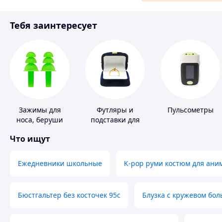
Материалы для ремонта
Тебя заинтересует
Спорт и отдых
Зажимы для
Футляры и
Пульсометры
носа, беруши
подставки для
для плавания
драгоценностей
Что ищут
Ежедневники школьные
K-pop руми костюм для ани
Бюстгальтер без косточек 95с
Блузка с кружевом бо