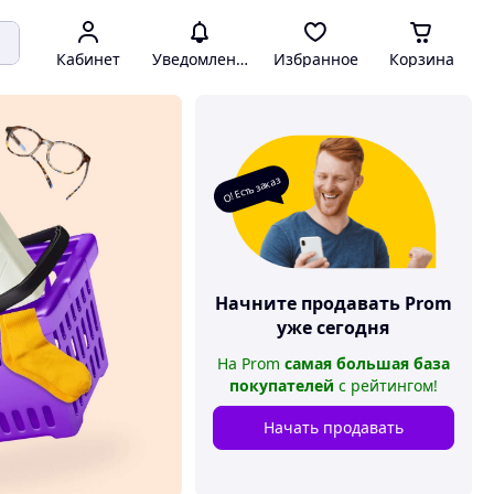
Кабинет
Уведомления
Избранное
Корзина
О! Есть заказ
Начните продавать
Prom
уже сегодня
На
Prom
самая большая база
покупателей
с рейтингом
!
Начать продавать