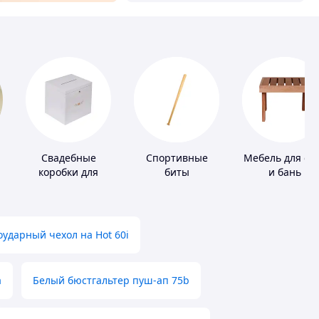
Свадебные
Спортивные
Мебель для са
коробки для
биты
и бань
денег
ударный чехол на Hot 60i
а
Белый бюстгальтер пуш-ап 75b