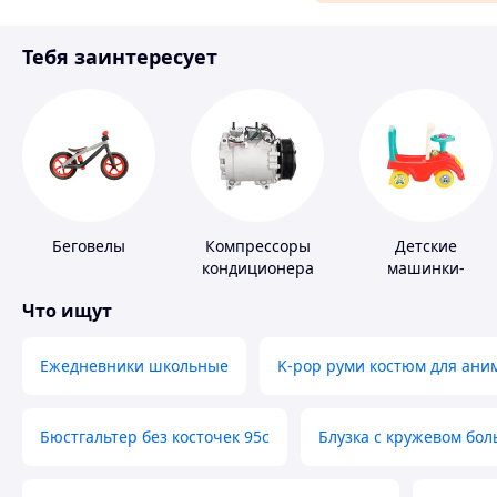
Материалы для ремонта
Тебя заинтересует
Спорт и отдых
Беговелы
Компрессоры
Детские
кондиционера
машинки-
каталки
Что ищут
Ежедневники школьные
K-pop руми костюм для ани
Бюстгальтер без косточек 95с
Блузка с кружевом бо