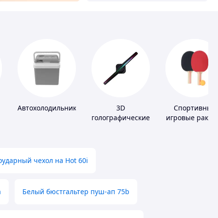
Автохолодильники
3D
Спортивные
голографические
игровые ракет
устройства
ударный чехол на Hot 60i
а
Белый бюстгальтер пуш-ап 75b