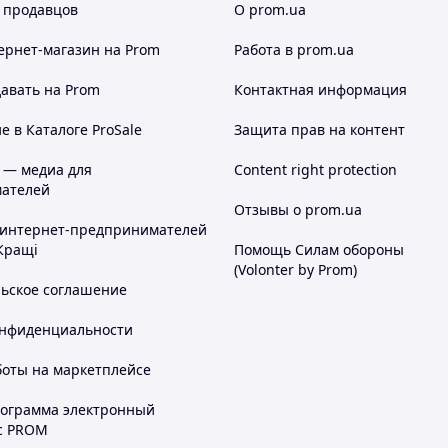
 продавцов
О prom.ua
ернет-магазин
на Prom
Работа в prom.ua
авать на Prom
Контактная информация
 в Каталоге ProSale
Защита прав на контент
 — медиа для
Content right protection
ателей
Отзывы о prom.ua
 интернет-предпринимателей
Кращі
Помощь Силам обороны
(Volonter by Prom)
льское соглашение
онфиденциальности
боты на маркетплейсе
рограмма электронный
с PROM