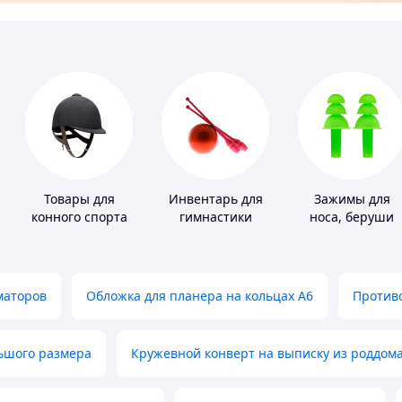
Товары для
Инвентарь для
Зажимы для
конного спорта
гимнастики
носа, беруши
для плавания
маторов
Обложка для планера на кольцах А6
Противо
льшого размера
Кружевной конверт на выписку из роддом