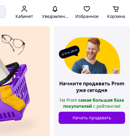
Кабинет
Уведомления
Избранное
Корзина
О! Есть заказ
Начните продавать
Prom
уже сегодня
На
Prom
самая большая база
покупателей
с рейтингом
!
Начать продавать