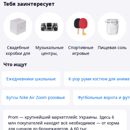
Тебя заинтересует
Свадебные
Музыкальные
Спортивные
Пищевая соль
коробки для
центры,
игровые
денег
магнитолы
ракетки
Что ищут
Ежедневники школьные
K-pop руми костюм для анима
Бутсы Nike Air Zoom розовые
Футбольные ворота и фу
Prom — крупнейший маркетплейс Украины. Здесь 6
млн покупателей находят всё необходимое — от корма
для щенков до бронежилетов. А 60 тыс.