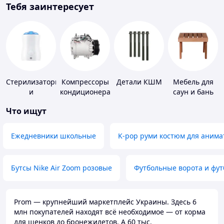
Тебя заинтересует
Стерилизаторы
Компрессоры
Детали КШМ
Мебель для
и
кондиционера
саун и бань
подогреватели
Что ищут
для детского
питания
Ежедневники школьные
K-pop руми костюм для анима
Бутсы Nike Air Zoom розовые
Футбольные ворота и фу
Prom — крупнейший маркетплейс Украины. Здесь 6
млн покупателей находят всё необходимое — от корма
для щенков до бронежилетов. А 60 тыс.