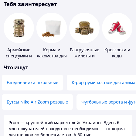
Тебя заинтересует
Армейские
Корма и
Разгрузочные
Кроссовки и
спецсумки и
лакомства для
жилеты и
кеды
рюкзаки
домашних
плитоноски
Что ищут
животных и
без плит
птиц
Ежедневники школьные
K-pop руми костюм для анима
Бутсы Nike Air Zoom розовые
Футбольные ворота и фу
Prom — крупнейший маркетплейс Украины. Здесь 6
млн покупателей находят всё необходимое — от корма
для щенков до бронежилетов. А 60 тыс.