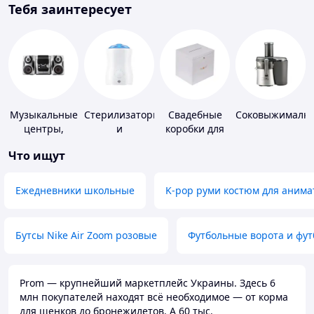
Тебя заинтересует
Музыкальные
Стерилизаторы
Свадебные
Соковыжималк
центры,
и
коробки для
магнитолы
подогреватели
денег
Что ищут
для детского
питания
Ежедневники школьные
K-pop руми костюм для анима
Бутсы Nike Air Zoom розовые
Футбольные ворота и фу
Prom — крупнейший маркетплейс Украины. Здесь 6
млн покупателей находят всё необходимое — от корма
для щенков до бронежилетов. А 60 тыс.